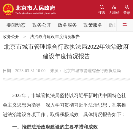
网站地图
搜索
无障碍
登录
要闻动态
要闻动态
政务公开
政务服务
政策服务
政民互动
政务公开
>
法治政府建设年度情况报告
党中央精神
国务院信息
中央部委动态
​北京市城市管理综合行政执法局2022年法治政府
建设年度情况报告
北京要闻
会议信息
部门动态
日期：2023-03-31 10:00
来源：​北京市城市管理综合行政执法局
各区热点
政务公开
2022年，市城管执法局坚持以习近平新时代中国特色社
会主义思想为指导，深入学习贯彻习近平法治思想，扎实推
市领导
机构职能
政策服务
进法治建设各项工作，取得积极成效，具体情况报告如下：
政策兑现
政策解读
回应关切
一、推进法治政府建设的主要举措和成效