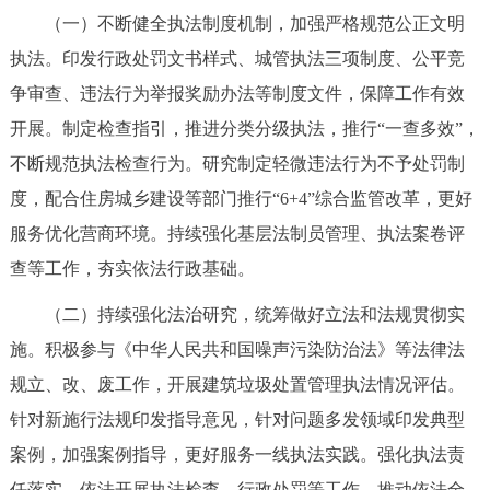
（一）不断健全执法制度机制，加强严格规范公正文明
决策公开
专题公开
执法。印发行政处罚文书样式、城管执法三项制度、公平竞
政务服务
争审查、违法行为举报奖励办法等制度文件，保障工作有效
开展。制定检查指引，推进分类分级执法，推行“一查多效”，
个人服务
法人服务
部门服务
不断规范执法检查行为。研究制定轻微违法行为不予处罚制
度，配合住房城乡建设等部门推行“6+4”综合监管改革，更好
便民服务
利企服务
投资项目
服务优化营商环境。持续强化基层法制员管理、执法案卷评
查等工作，夯实依法行政基础。
中介服务
阳光政务
（二）持续强化法治研究，统筹做好立法和法规贯彻实
政民互动
施。积极参与《中华人民共和国噪声污染防治法》等法律法
12345网上接诉即办
我要咨询
我要建议
规立、改、废工作，开展建筑垃圾处置管理执法情况评估。
针对新施行法规印发指导意见，针对问题多发领域印发典型
参与调查
在线访谈
图说互动
案例，加强案例指导，更好服务一线执法实践。强化执法责
任落实，依法开展执法检查、行政处罚等工作，推动依法全