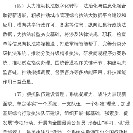
（四）大力推动执法数字化转型，法治化与信息化融合
回到顶部
取得新进展。积极推动城市管理综合执法大数据平台建设和
应用，横向共享行政许可、备案等信息，纵向汇集行政执法
数据，为执法转型夯实基础。将涉及法律法规、职权、检查
单等信息向执法终端推送，打造掌端智能帮手。完善分类分
级执法系统，推动分类分级精准执法。研发简易程序办案系
统，推动试点指尖办理。围绕普通程序关键环节，构建动态
监督链。推动指挥调度、督察督办等多功能应用，科技赋能
作用日益凸显。
（五）狠抓队伍建设管理，系统凝聚力、战斗力展现新
面貌。坚定落实“一个系统、一支队伍、一个标准”理念，加强
基层综合行政执法队伍建设。组织开展“抓基础、强素质、促
发展”专项行动。开展向全国最美公务员“张春山”学习，做“最
美城管人、最美执法队”活动，全系统先后涌现出全国行政执