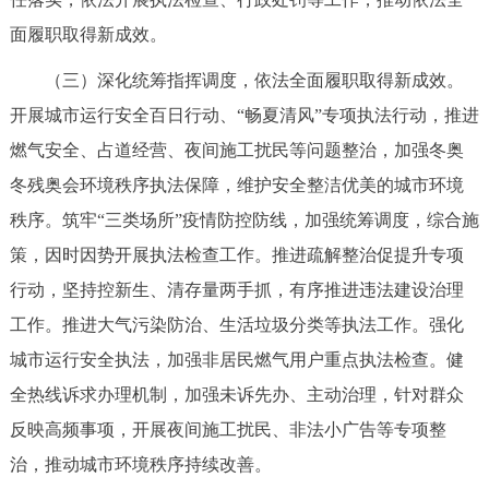
走进北京
面履职取得新成效。
北京概况
十六区概览
人文北京
（三）深化统筹指挥调度，依法全面履职取得新成效。
开展城市运行安全百日行动、“畅夏清风”专项执法行动，推进
绿色北京
图说北京
视频北京
燃气安全、占道经营、夜间施工扰民等问题整治，加强冬奥
冬残奥会环境秩序执法保障，维护安全整洁优美的城市环境
多语种
秩序。筑牢“三类场所”疫情防控防线，加强统筹调度，综合施
ENGLISH
한국어
日本語
策，因时因势开展执法检查工作。推进疏解整治促提升专项
行动，坚持控新生、清存量两手抓，有序推进违法建设治理
DEUTSCH
FRANÇAIS
РУССКИЙ ЯЗЫК
工作。推进大气污染防治、生活垃圾分类等执法工作。强化
城市运行安全执法，加强非居民燃气用户重点执法检查。健
ESPAÑOL
العربية
PORTUGUÊS
全热线诉求办理机制，加强未诉先办、主动治理，针对群众
反映高频事项，开展夜间施工扰民、非法小广告等专项整
ITALIANO
治，推动城市环境秩序持续改善。