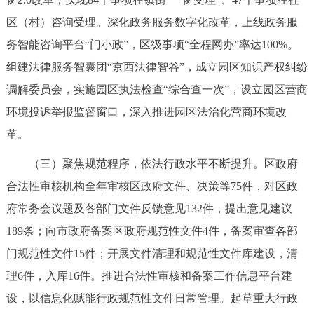
走进北京
区（村）咨询受理。深化政务服务数字化改革，上线政务服
北京概况
十六区概览
人文北京
务智能咨询平台“门小政”，区级事项“全程网办”率达100%。
组建法律服务智囊团“京西法律智谷”，成立园区知识产权纠纷
绿色北京
图说北京
视频北京
调解委员会，实施园区执法检查“综合查一次”，设立园区营商
环境投诉举报监督窗口，深入推进园区法治化营商环境改
多语种
革。
ENGLISH
한국어
日本語
（三）聚焦规范程序，依法行政水平不断提升。区政府
合法性审核机构全年审核区政府文件、决策等75件，对区政
DEUTSCH
FRANÇAIS
РУССКИЙ ЯЗЫК
府常务会议题及各部门文件反馈意见132件，提出意见建议
189条；向市政府备案区政府规范性文件4件，备案审查各部
ESPAÑOL
العربية
PORTUGUÊS
门规范性文件15件；开展文件清理和规范性文件库建设，清
理6件，入库16件。推进合法性审核和备案工作信息平台建
ITALIANO
设，以信息化赋能行政规范性文件日常管理。起草重大行政