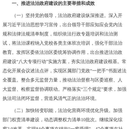
一、推进法治政府建设的主要举措和成效
决策公开
专题公开
（一）坚持党的领导，法治政府建设纵深推进。深入开
政务服务
展习近平法治思想学习宣传，出台领导干部应知应会党内法
规和法律法规清单制度，组织依法行政专题培训和法治测
个人服务
法人服务
部门服务
试，将法治课程纳入党校各类主体班次培训，强化干部法治
教育。发挥区委依法治区委统筹协调作用，出台推进法治政
便民服务
利企服务
投资项目
府建设“八大专项行动”实施方案，夯实法治政府建设根基。常
态化开展会议述法点评，实现区属部门党政“一把手”书面述法
中介服务
阳光政务
全覆盖。整合多元监督力量，推动法治督察与区委巡察、人
政民互动
大监督、检察监督协调联动。严格落实“三个规定”要求，加强
执法司法闭环监督，营造风清气正的法治环境。
12345网上接诉即办
我要咨询
我要建议
（二）加快转变职能，法治化营商环境优化升级。加强
参与调查
在线访谈
图说互动
部门权责清单建设，动态调整权力清单10批次。继续深化综
窗2.0改革，实现84个事项在镇街“一窗受理”、47个事项在社