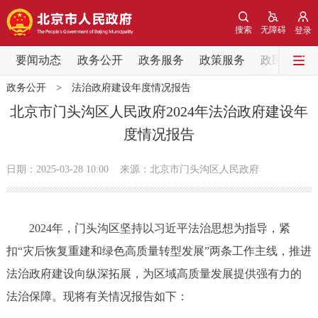
网站地图
搜索
无障碍
登录
要闻动态
要闻动态
政务公开
政务服务
政策服务
政民互动
政务公开
>
法治政府建设年度情况报告
党中央精神
国务院信息
中央部委动态
北京市门头沟区人民政府2024年法治政府建设年
度情况报告
北京要闻
会议信息
部门动态
日期：2025-03-28 10:00
来源：北京市门头沟区人民政府
各区热点
政务公开
2024年，门头沟区坚持以习近平法治思想为指导，紧
扣“灾后恢复重建和绿色高质量转型发展”两条工作主线，推进
市领导
机构职能
政策服务
法治政府建设向纵深拓展，为区域高质量发展提供强有力的
政策兑现
政策解读
回应关切
法治保障。现将有关情况报告如下：