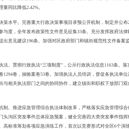
量同比降低2.42%。
水平。完善重大行政决策事项目录预公开机制，制定并公布20
参与度，全年发布政策性文件意见征集33条。充分发挥政府法
，提出意见建议196条。加强对区政府部门和镇街规范性文件备案
。贯彻行政执法“三项制度”，公示行政执法信息1163条。落
1294卷，抽验案卷53卷。加强执法人员培训，督促各执法单
街与相关执法部门之间的协同协作，建立镇街和职权下放部门双
制。推进应急管理综合执法体制改革，严格落实应急管理综合
门头沟区突发事件总体应急预案，健全完善四大类突发事件指挥
发。高标准筹划各项应急演练工作，首次以竞赛形式对全区6个演