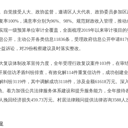
自觉接受人大、政协监督，邀请区人大代表、政协委员参加区
办复率100%，满意率分别为96%、98%。规范财政收入管理，
现一级预算单位审计全覆盖，全面梳理2019年以来审计项目的整
公开，主动公开各类信息11836条，受理政府信息公开申请81
公益诉讼，对29份检察建议及时落实整改。
议体制改革宣传力度，全年受理行政复议案件103件，在审
开展信访矛盾纠纷排查，有效化解114件重复信访件，成功创建全
纷3119件，其中调解成功3118件，涉及金额61618万元。深
动。着力加强公共法律服务体系建设和提升服务能力，全年接待各类
援人挽回经济损失459.73万元。村居法律顾问提供法律咨询3588
足