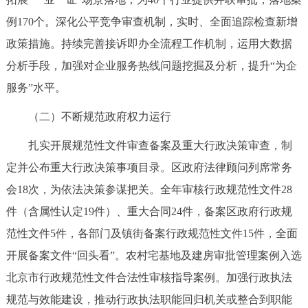
走进北京
例170个。深化公平竞争审查机制，实时、全面追踪检查新增
北京概况
十六区概览
人文北京
政策措施。持续完善接诉即办全流程工作机制，运用大数据
分析手段，加强对企业服务热线问题挖掘及分析，提升“为企
绿色北京
图说北京
视频北京
服务”水平。
（二）不断规范政府权力运行
多语种
扎实开展规范性文件审查备案及重大行政决策审查，制
ENGLISH
한국어
日本語
定并公布重大行政决策事项目录。区政府法律顾问列席常务
会18次，为依法决策参谋把关。全年审核行政规范性文件28
DEUTSCH
FRANÇAIS
РУССКИЙ ЯЗЫК
件（含属性认定19件）、重大合同24件，备案区政府行政规
范性文件5件，各部门及镇街备案行政规范性文件15件，全面
ESPAÑOL
العربية
PORTUGUÊS
开展备案文件“回头看”。农村宅基地及建房审批管理案例入选
ITALIANO
北京市行政规范性文件合法性审核指导案例。加强行政执法
规范与效能建设，推动行政执法职能回归机关或整合到职能