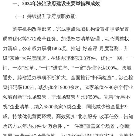
一、2024年法治政府建设主要举措和成效
决策公开
专题公开
（一）持续提升政府履职效能
政务服务
落实机构改革部署，完成重点领域机构设置和职能配置
个人服务
法人服务
部门服务
调整优化等27项改革任务。加强权责清单管理，动态调整权
力清单，公布权力事项1466项。推进“好差评”月度普测，升
便民服务
利企服务
投资项目
级“京通”大兴旗舰店，在线办理事项3.3万件。优化“一网、一
门、一次”改革，“一门”进驻率、“一窗”办理率达100%。跨域
中介服务
阳光政务
通办、跨省通办事项不断扩大。全面推行“扫码检查”，涉企检
查扫码率100%，减少扰企19000余次。50家单位在90余个行业
政民互动
领域创新非现场监管，非现场监管占比超50%。完善“无事不
12345网上接诉即办
我要咨询
我要建议
扰”企业清单，纳入5800余家A类企业，同比减少检查量超9
成。持续优化营商环境。高效落实“北京服务”改革任务，告知
参与调查
在线访谈
图说互动
承诺方式年均办件4.4万余件，“一件事”覆盖68个场景，创新
拓展“一业一证”场景落地，为40个行业提供并联审批，落地案