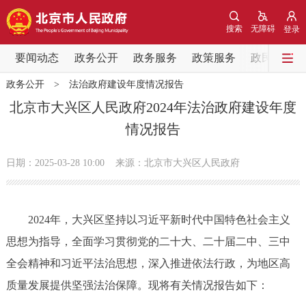
网站地图
搜索
无障碍
登录
要闻动态
要闻动态
政务公开
政务服务
政策服务
政民互动
政务公开
>
法治政府建设年度情况报告
党中央精神
国务院信息
中央部委动态
北京市大兴区人民政府2024年法治政府建设年度
情况报告
北京要闻
会议信息
部门动态
日期：2025-03-28 10:00
来源：北京市大兴区人民政府
各区热点
政务公开
2024年，大兴区坚持以习近平新时代中国特色社会主义
思想为指导，全面学习贯彻党的二十大、二十届二中、三中
市领导
机构职能
政策服务
全会精神和习近平法治思想，深入推进依法行政，为地区高
政策兑现
政策解读
回应关切
质量发展提供坚强法治保障。现将有关情况报告如下：