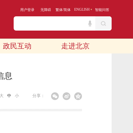
/
ENGLISH
用户登录
无障碍
繁体
简体
智能问答
政民互动
走进北京
信息
大
中
小
分享：