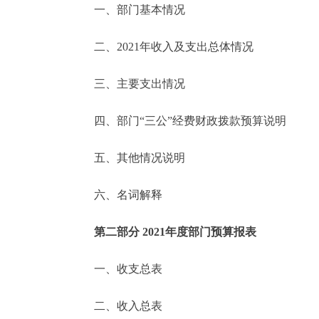
一、部门基本情况
决策公开
二、2021年收入及支出总体情况
政务服务
三、主要支出情况
个人服务
四、部门“三公”经费财政拨款预算说明
便民服务
五、其他情况说明
六、名词解释
中介服务
政民互动
第二部分 2021年度部门预算报表
12345网上接诉即办
一、收支总表
二、收入总表
参与调查