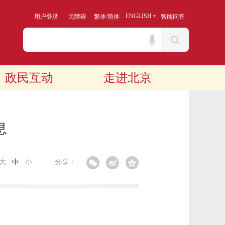
/
ENGLISH
用户登录
无障碍
繁体
简体
智能问答
政民互动
走进北京
息
大
中
小
分享：