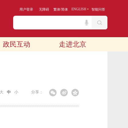
/
ENGLISH
用户登录
无障碍
繁体
简体
智能问答
政民互动
走进北京
大
中
小
分享：