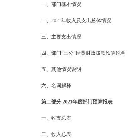
一、部门基本情况
决策公开
二、2021年收入及支出总体情况
政务服务
三、主要支出情况
个人服务
四、部门“三公”经费财政拨款预算说明
便民服务
五、其他情况说明
六、名词解释
中介服务
政民互动
第二部分 2021年度部门预算报表
12345网上接诉即办
一、收支总表
二、收入总表
参与调查