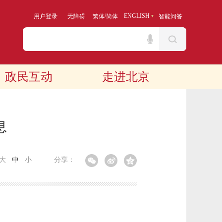
/
ENGLISH
用户登录
无障碍
繁体
简体
智能问答
政民互动
走进北京
息
大
中
小
分享：