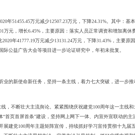
20年51455.45万元减少12507.23万元，下降24.31%。其中：
元增加624.01万元，增长6.45%，主要原因：落实人员正常调资和增加
2020年41777.19万元减少13131.24万元，下降31.43%
国际公益广告大会等项目进一步论证研究中，年初未批复。
听业的新使命新任务，坚持一条主线，着力七大突破，进一步推
，不断壮大主流舆论。紧紧围绕庆祝建党100周年这一主线和北
媒体“首页首屏首条”建设，坚持网上网下一体、内宣外宣联动的
开展建党100周年主题矩阵宣传，持续抓好学习宣传贯彻十九届