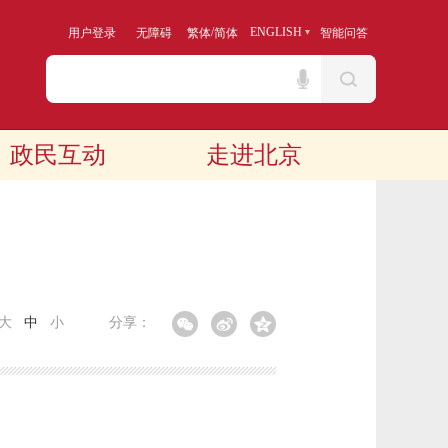
/
ENGLISH
用户登录
无障碍
繁体
简体
智能问答
政民互动
走进北京
大
中
小
分享：