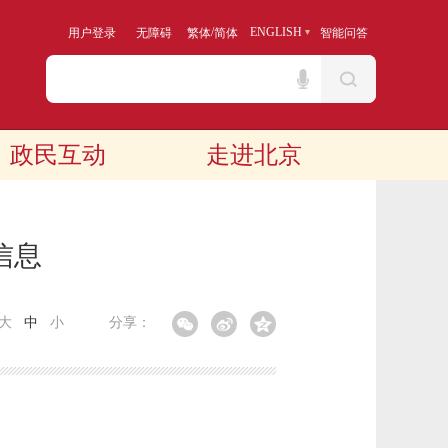
/
ENGLISH
用户登录
无障碍
繁体
简体
智能问答
政民互动
走进北京
信息
大
中
小
分享：