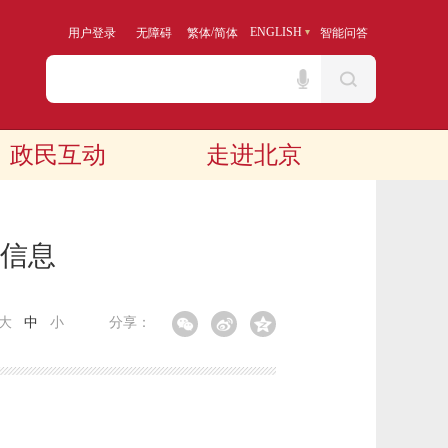
/
ENGLISH
用户登录
无障碍
繁体
简体
智能问答
政民互动
走进北京
算信息
大
中
小
分享：