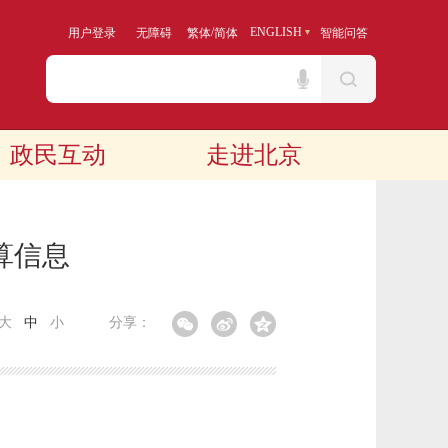
/
ENGLISH
用户登录
无障碍
繁体
简体
智能问答
政民互动
走进北京
算信息
大
中
小
分享：