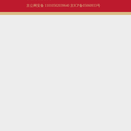
京公网安备 11010502039640
京ICP备05060933号