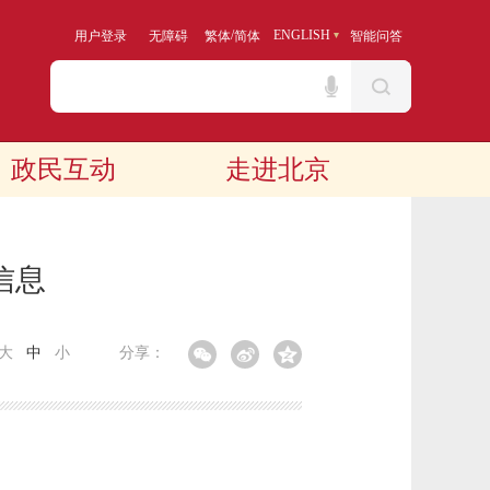
/
ENGLISH
用户登录
无障碍
繁体
简体
智能问答
政民互动
走进北京
信息
大
中
小
分享：