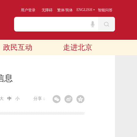
/
ENGLISH
用户登录
无障碍
繁体
简体
智能问答
政民互动
走进北京
信息
大
中
小
分享：