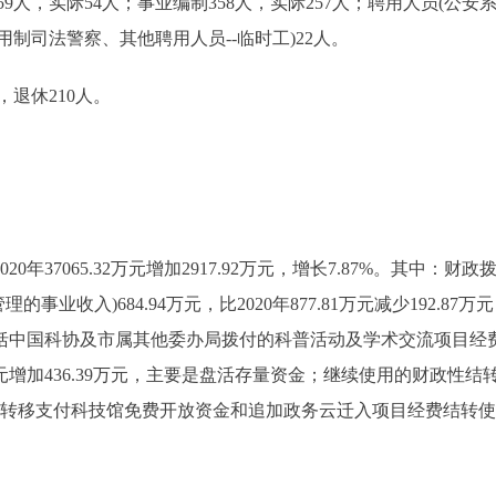
，实际54人；事业编制358人，实际257人；聘用人员(公
制司法警察、其他聘用人员--临时工)22人。
退休210人。
年37065.32万元增加2917.92万元，增长7.87%。其中：财政拨款35
事业收入)684.94万元，比2020年877.81万元减少192.87万元；其
要包括中国科协及市属其他委办局拨付的科普活动及学术交流项目
17万元增加436.39万元，主要是盘活存量资金；继续使用的财政性结转资金
年度中央转移支付科技馆免费开放资金和追加政务云迁入项目经费结转