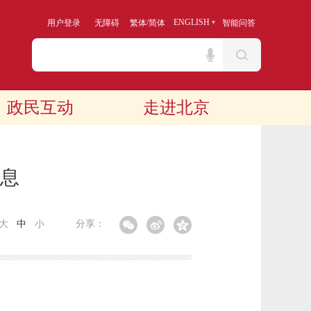
/
ENGLISH
用户登录
无障碍
繁体
简体
智能问答
政民互动
走进北京
信息
大
中
小
分享：