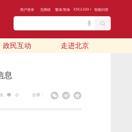
/
ENGLISH
用户登录
无障碍
繁体
简体
智能问答
政民互动
走进北京
信息
大
中
小
分享：