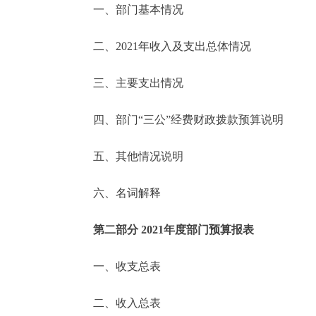
一、部门基本情况
决策公开
二、2021年收入及支出总体情况
政务服务
三、主要支出情况
个人服务
四、部门“三公”经费财政拨款预算说明
便民服务
五、其他情况说明
六、名词解释
中介服务
政民互动
第二部分 2021年度部门预算报表
12345网上接诉即办
一、收支总表
二、收入总表
参与调查