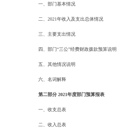
一、部门基本情况
决策公开
二、2021年收入及支出总体情况
政务服务
三、主要支出情况
个人服务
四、部门“三公”经费财政拨款预算说明
便民服务
五、其他情况说明
六、名词解释
中介服务
政民互动
第二部分 2021年度部门预算报表
12345网上接诉即办
一、收支总表
二、收入总表
参与调查