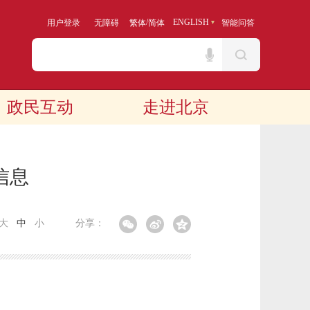
/
ENGLISH
用户登录
无障碍
繁体
简体
智能问答
政民互动
走进北京
信息
大
中
小
分享：