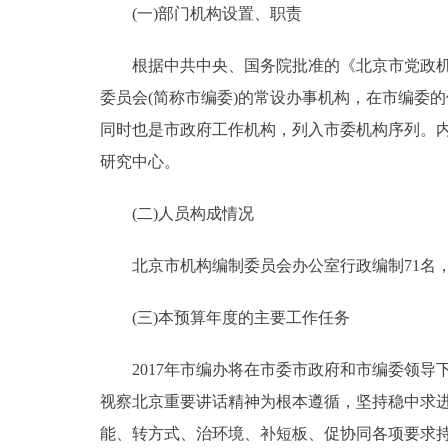
(一)部门机构设置、职责
决策公开
根据中共中央、国务院批准的《北京市党政机构
委员会(简称市编委)的常设办事机构，在市编委
政务服务
同时也是市政府工作机构，列入市委机构序列。内
个人服务
研究中心。
(二)人员构成情况
便民服务
北京市机构编制委员会办公室行政编制71名，实
中介服务
(三)本预算年度的主要工作任务
政民互动
2017年市编办将在市委市政府和市编委领导下
12345网上接诉即办
视察北京重要讲话精神为根本遵循，坚持稳中求
能、转方式、治环境、补短板、促协同各项要求持
参与调查