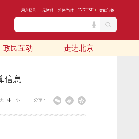
/
ENGLISH
用户登录
无障碍
繁体
简体
智能问答
政民互动
走进北京
算信息
大
中
小
分享：