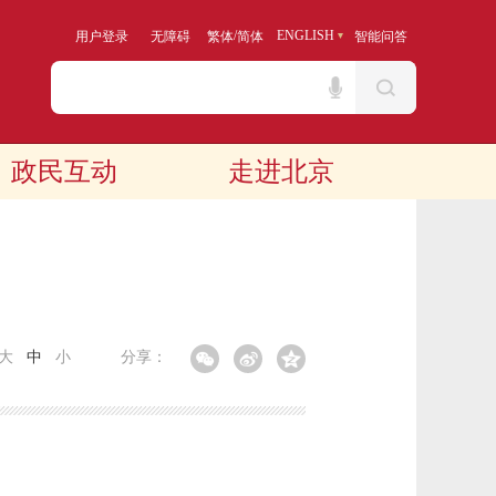
/
ENGLISH
用户登录
无障碍
繁体
简体
智能问答
政民互动
走进北京
大
中
小
分享：