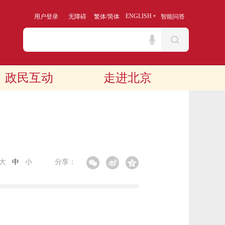
/
ENGLISH
用户登录
无障碍
繁体
简体
智能问答
政民互动
走进北京
大
中
小
分享：