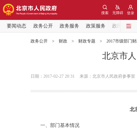
搜索
无障碍
登录
要闻动态
政务公开
政务服务
政策服务
政民互动
要闻动态
政务公开
>
财政
>
财政专题
>
2017市级部门
党中央精神
北京市人
北京要闻
日期：2017-02-27 20:31
来源：北京市人民政府参事室
各区热点
政务公开
北
市领导
一、部门基本情况
政策兑现