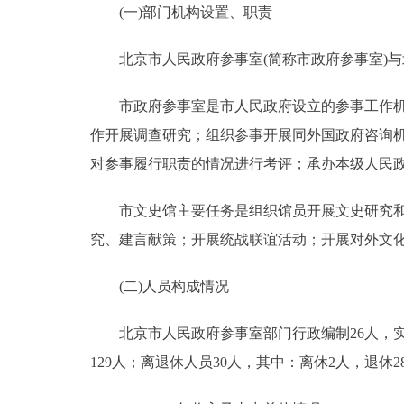
(一)部门机构设置、职责
决策公开
北京市人民政府参事室(简称市政府参事室)与北
政务服务
市政府参事室是市人民政府设立的参事工作机构
作开展调查研究；组织参事开展同外国政府咨询
个人服务
对参事履行职责的情况进行考评；承办本级人民
便民服务
市文史馆主要任务是组织馆员开展文史研究和艺
究、建言献策；开展统战联谊活动；开展对外文
中介服务
(二)人员构成情况
政民互动
北京市人民政府参事室部门行政编制26人，实际
12345网上接诉即办
129人；离退休人员30人，其中：离休2人，退休2
参与调查