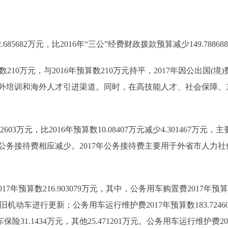
85682万元，比2016年“三公”经费财政拨款预算减少149.7886
210万元，与2016年预算数210万元持平，2017年因公出国
外培训和海外人才引进渠道。同时，在高技能人才、社会保障、
603万元，比2016年预算数10.08407万元减少4.301467
公务接待费相应减少。2017年公务接待费主要用于外省市人力
算数216.903079万元，其中，公务用车购置费2017年预算数33
I老旧机动车进行更新；公务用车运行维护费2017年预算数183.724
险31.1434万元，其他25.471201万元。公务用车运行维护费201