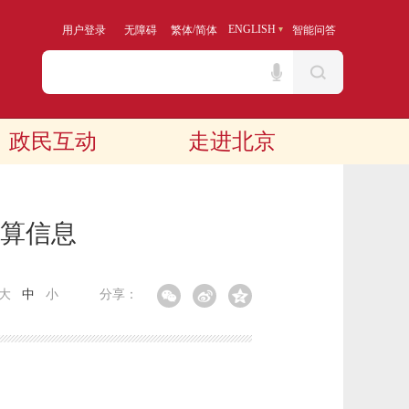
/
ENGLISH
用户登录
无障碍
繁体
简体
智能问答
政民互动
走进北京
预算信息
大
中
小
分享：