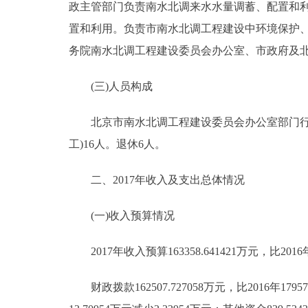
政主管部门负责南水北调来水水量调蓄、配置和
走进北京
置和利用。负责市南水北调工程建设中环境保护
务院南水北调工程建设委员会办公室、市政府及
北京概况
(三)人员构成
绿色北京
北京市南水北调工程建设委员会办公室部门行政编制
多语种
工)16人。退休6人。
ENGLISH
二、2017年收入及支出总体情况
DEUTSCH
(一)收入预算情况
2017年收入预算163358.641421万元，比2016年2
ESPAÑOL
财政拨款162507.727058万元，比2016年1795
ITALIANO