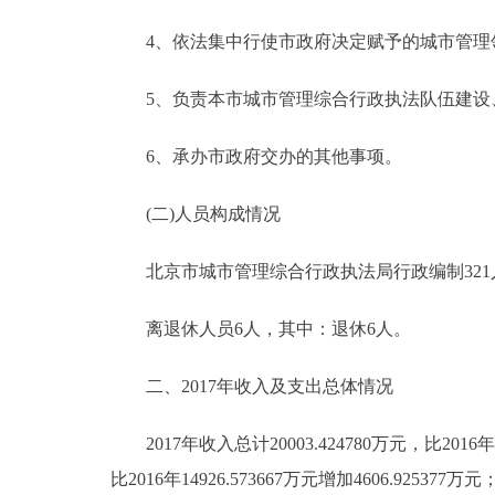
走进北京
4、依法集中行使市政府决定赋予的城市管理领
北京概况
5、负责本市城市管理综合行政执法队伍建设
6、承办市政府交办的其他事项。
绿色北京
(二)人员构成情况
多语种
北京市城市管理综合行政执法局行政编制321人(
ENGLISH
离退休人员6人，其中：退休6人。
DEUTSCH
二、2017年收入及支出总体情况
ESPAÑOL
2017年收入总计20003.424780万元，比2016年15
ITALIANO
比2016年14926.573667万元增加4606.92537