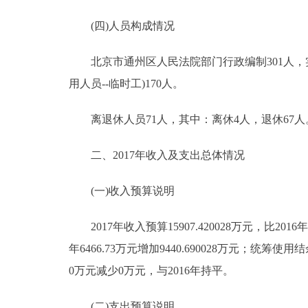
走进北京
(四)人员构成情况
北京概况
北京市通州区人民法院部门行政编制301人，实际
用人员--临时工)170人。
绿色北京
离退休人员71人，其中：离休4人，退休67人
多语种
二、2017年收入及支出总体情况
ENGLISH
(一)收入预算说明
DEUTSCH
2017年收入预算15907.420028万元，比2016年64
年6466.73万元增加9440.690028万元；统
ESPAÑOL
0万元减少0万元，与2016年持平。
ITALIANO
(二)支出预算说明