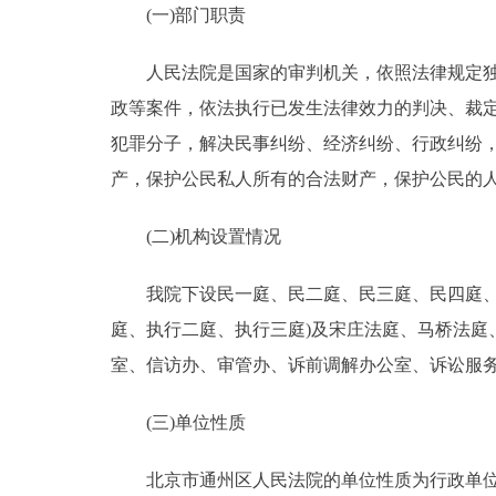
(一)部门职责
决策公开
人民法院是国家的审判机关，依照法律规定独立
政等案件，依法执行已发生法律效力的判决、裁
政务服务
犯罪分子，解决民事纠纷、经济纠纷、行政纠纷
个人服务
产，保护公民私人所有的合法财产，保护公民的
(二)机构设置情况
便民服务
我院下设民一庭、民二庭、民三庭、民四庭、劳
中介服务
庭、执行二庭、执行三庭)及宋庄法庭、马桥法
政民互动
室、信访办、审管办、诉前调解办公室、诉讼服
12345网上接诉即办
(三)单位性质
北京市通州区人民法院的单位性质为行政单
参与调查