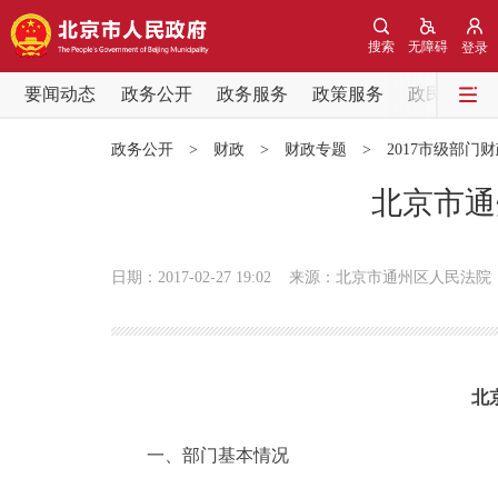
搜索
无障碍
登录
要闻动态
政务公开
政务服务
政策服务
政民互动
要闻动态
政务公开
>
财政
>
财政专题
>
2017市级部门
党中央精神
北京市通
北京要闻
日期：2017-02-27 19:02
来源：北京市通州区人民法院
各区热点
政务公开
北
市领导
一、部门基本情况
政策兑现