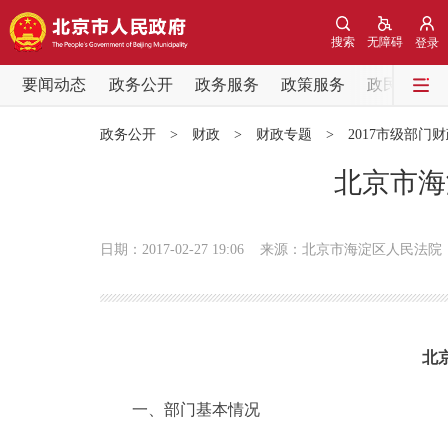
搜索
无障碍
登录
要闻动态
政务公开
政务服务
政策服务
政民互动
要闻动态
政务公开
>
财政
>
财政专题
>
2017市级部门
党中央精神
北京市海
北京要闻
日期：2017-02-27 19:06
来源：北京市海淀区人民法院
各区热点
政务公开
北
市领导
一、部门基本情况
政策兑现