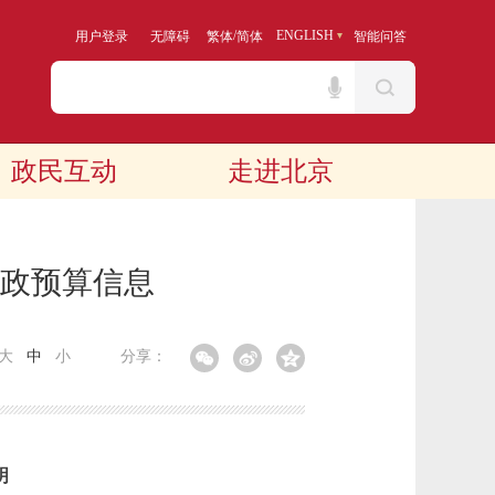
/
ENGLISH
用户登录
无障碍
繁体
简体
智能问答
政民互动
走进北京
财政预算信息
大
中
小
分享：
明