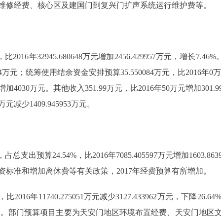
维修经费、核心区及建国门到复兴门扩声系统运行维护费等。
2016年32945.680648万元增加2456.429957万元，增长7.4
.164174万元；统筹使用结余资金安排预算35.550084万元，比2016
万元增加4030万元。其他收入351.99万元，比2016年50万元增加
16万元减少1409.945953万元。
总支出预算24.54%，比2016年7085.405597万元增加1603.
标准和增加离休费等有关政策，2017年经费预算有所增加。
比2016年11740.275051万元减少3127.433962万元，下
3万元。部门预算项目主要为天安门地区环境布置经费、天安门地