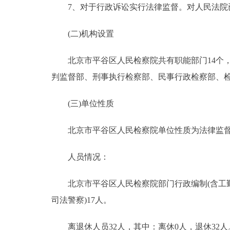
7、对于行政诉讼实行法律监督。对人民法院已
走进北京
(二)机构设置
北京概况
北京市平谷区人民检察院共有职能部门14个，
绿色北京
判监督部、刑事执行检察部、民事行政检察部、
多语种
(三)单位性质
ENGLISH
北京市平谷区人民检察院单位性质为法律监督
人员情况：
DEUTSCH
北京市平谷区人民检察院部门行政编制(含工勤人员
ESPAÑOL
司法警察)17人。
ITALIANO
离退休人员32人，其中：离休0人，退休32人