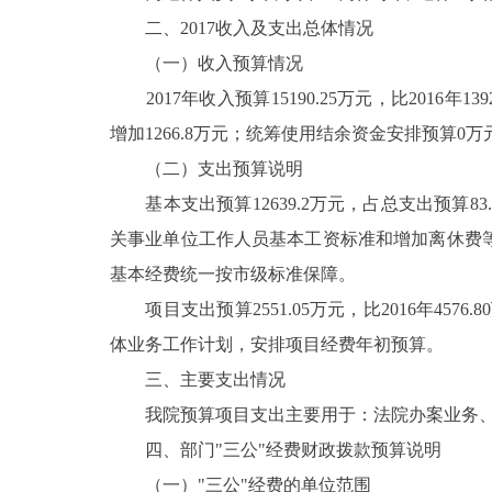
二、2017收入及支出总体情况
走进北京
（一）收入预算情况
北京概况
2017年收入预算15190.25万元，比2016年1392
增加1266.8万元；统筹使用结余资金安排预算0万元,
绿色北京
（二）支出预算说明
基本支出预算12639.2万元，占总支出预算83.21
多语种
关事业单位工作人员基本工资标准和增加离休费等
ENGLISH
基本经费统一按市级标准保障。
项目支出预算2551.05万元，比2016年4576
DEUTSCH
体业务工作计划，安排项目经费年初预算。
三、主要支出情况
ESPAÑOL
我院预算项目支出主要用于：法院办案业务、
四、部门"三公"经费财政拨款预算说明
ITALIANO
（一）"三公"经费的单位范围