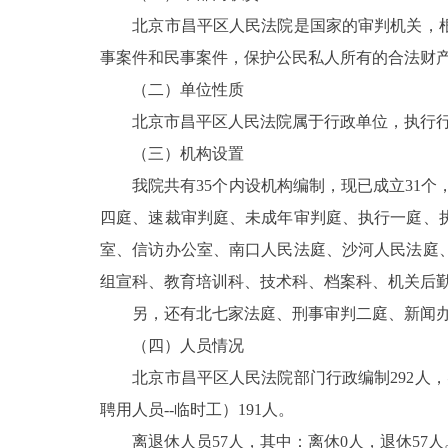
北京市昌平区人民法院是国家的审判机关，根
决策公开
事案件和民事案件，保护公民私人所有的合法财
（二）单位性质
政务服务
北京市昌平区人民法院属于行政单位，执行行
（三）机构设置
个人服务
我院共有35个内设机构编制，现已成立31个
便民服务
四庭、速裁审判庭、未成年审判庭、执行一庭、
室、信访办公室、南口人民法庭、沙河人民法庭
中介服务
组宣科、教育培训科、技术科、档案科、机关后
另，还有北七家法庭、刑事审判二庭、新闻办
政民互动
（四）人员情况
12345网上接诉即办
北京市昌平区人民法院部门行政编制292人，实
聘用人员--临时工）191人。
参与调查
离退休人员57人，其中：离休0人，退休57人