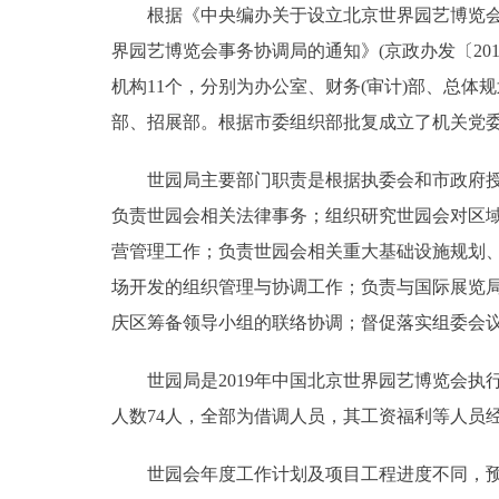
根据《中央编办关于设立北京世界园艺博览会事务
界园艺博览会事务协调局的通知》(京政办发〔20
决策公开
机构11个，分别为办公室、财务(审计)部、总
政务服务
部、招展部。根据市委组织部批复成立了机关党
个人服务
世园局主要部门职责是根据执委会和市政府授权，
负责世园会相关法律事务；组织研究世园会对区
便民服务
营管理工作；负责世园会相关重大基础设施规划
场开发的组织管理与协调工作；负责与国际展览
中介服务
庆区筹备领导小组的联络协调；督促落实组委会
政民互动
世园局是2019年中国北京世界园艺博览会执行委
人数74人，全部为借调人员，其工资福利等人员
12345网上接诉即办
世园会年度工作计划及项目工程进度不同，预
参与调查