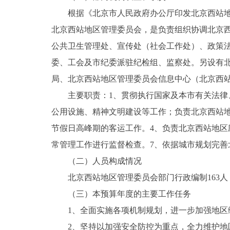
根据《北京市人民政府办公厅印发北京西站地区管
决策公开
北京西站地区管理委员会，是负责组织协调北京西
公共卫生管理处、宣传处（社会工作处）、政策
政务服务
委、工会及市纪委派驻纪检组、监察处。另设有
局、北京西站地区管理委员会信息中心（北京西
个人服务
主要职责：1、贯彻执行国家及本市有关法律、
便民服务
公用设施、精神文明建设等工作；负责北京西站
节假日高峰期的客运工作。4、负责北京西站地区
中介服务
常管理工作进行监督检查。7、依据城市规划完善
（二）人员构成情况
政民互动
北京西站地区管理委员会部门行政编制163人，实
12345网上接诉即办
（三）本预算年度的主要工作任务
1、全面实施各项机制规划，进一步加强地区
参与调查
2、坚持以加强安全防控为重点，全力维护地