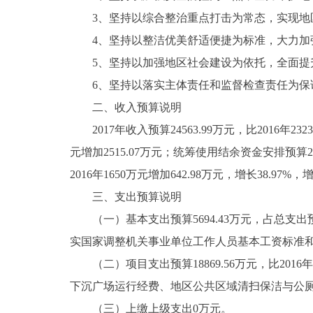
3、坚持以综合整治重点打击为常态，实现地
走进北京
4、坚持以整洁优美舒适便捷为标准，大力加
北京概况
5、坚持以加强地区社会建设为依托，全面提
6、坚持以落实主体责任和监督检查责任为保
绿色北京
二、收入预算说明
2017年收入预算24563.99万元，比2016年23231
多语种
元增加2515.07万元；统筹使用结余资金安排预算2276.
ENGLISH
2016年1650万元增加642.98万元，增长38
三、支出预算说明
DEUTSCH
（一）基本支出预算5694.43万元，占总支出预算23
实国家调整机关事业单位工作人员基本工资标准和
ESPAÑOL
（二）项目支出预算18869.56万元，比2016年
下沉广场运行经费、地区公共区域清扫保洁与公
ITALIANO
（三）上缴上级支出0万元。