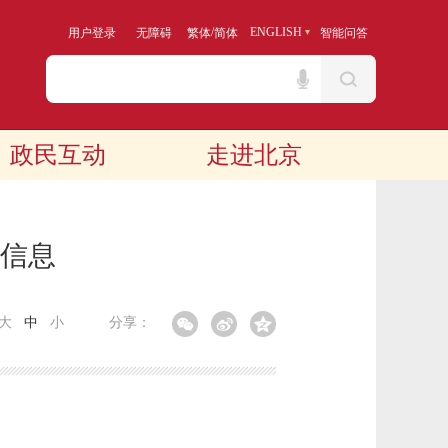
/
ENGLISH
用户登录
无障碍
繁体
简体
智能问答
政民互动
走进北京
算信息
大
中
小
分享：