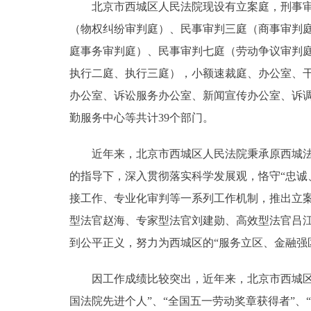
北京市西城区人民法院现设有立案庭，刑事审判
走进北京
（物权纠纷审判庭）、民事审判三庭（商事审判
庭事务审判庭）、民事审判七庭（劳动争议审判
北京概况
执行二庭、执行三庭），小额速裁庭、办公室、
办公室、诉讼服务办公室、新闻宣传办公室、诉
绿色北京
勤服务中心等共计39个部门。
多语种
近年来，北京市西城区人民法院秉承原西城法院
ENGLISH
的指导下，深入贯彻落实科学发展观，恪守“忠诚
接工作、专业化审判等一系列工作机制，推出立案
DEUTSCH
型法官赵海、专家型法官刘建勋、高效型法官吕
到公平正义，努力为西城区的“服务立区、金融强
ESPAÑOL
因工作成绩比较突出，近年来，北京市西城区人
ITALIANO
国法院先进个人”、“全国五一劳动奖章获得者”、