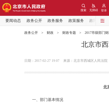
搜索
无障碍
登录
要闻动态
政务公开
政务服务
政策服务
政民互动
要闻动态
政务公开
>
财政
>
财政专题
>
2017市级部门
党中央精神
北京市西
北京要闻
日期：2017-02-27 19:07
来源：北京市西城区人民法院
各区热点
政务公开
北
市领导
一、部门基本情况
政策兑现