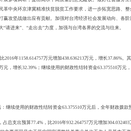
民革中央环京津冀精准扶贫脱贫工作要求，进一步拓宽思路、整
打赢攻坚战做出应有贡献。加强对台湾经济社会发展动向、各阶
“请进来”、“走出去”力度，加强与台湾各界的交流与往来。
016年1158.614757万元增加438.636213万元，增长37.86%
260703万元，增长32.39%；继续使用的财政性结转资金63.375510
括：继续使用的财政性结转资金63.375510万元后，全年财政拨款预算为
占总支出预算77.4%，比2016年932.264757万元增加304.032