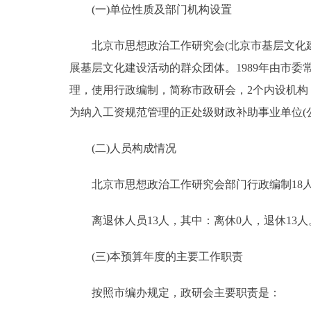
(一)单位性质及部门机构设置
决策公开
北京市思想政治工作研究会(北京市基层文化建
展基层文化建设活动的群众团体。1989年由市委
政务服务
理，使用行政编制，简称市政研会，2个内设机
个人服务
为纳入工资规范管理的正处级财政补助事业单位(
(二)人员构成情况
便民服务
北京市思想政治工作研究会部门行政编制18人，
中介服务
离退休人员13人，其中：离休0人，退休13人
政民互动
(三)本预算年度的主要工作职责
12345网上接诉即办
按照市编办规定，政研会主要职责是：
参与调查