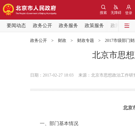
搜索
无障碍
登录
要闻动态
政务公开
政务服务
政策服务
政民互动
要闻动态
政务公开
>
财政
>
财政专题
>
2017市级部门
党中央精神
北京市思想
北京要闻
日期：2017-02-27 18:03
来源：北京市思想政治工作研
各区热点
政务公开
北京
市领导
一、部门基本情况
政策兑现