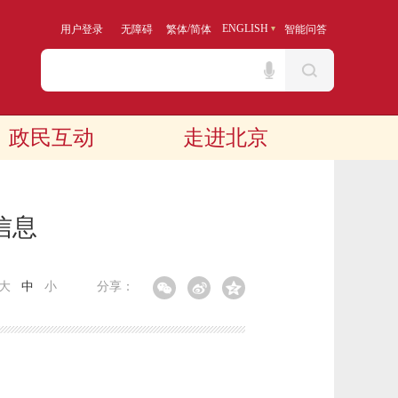
/
ENGLISH
用户登录
无障碍
繁体
简体
智能问答
政民互动
走进北京
信息
大
中
小
分享：