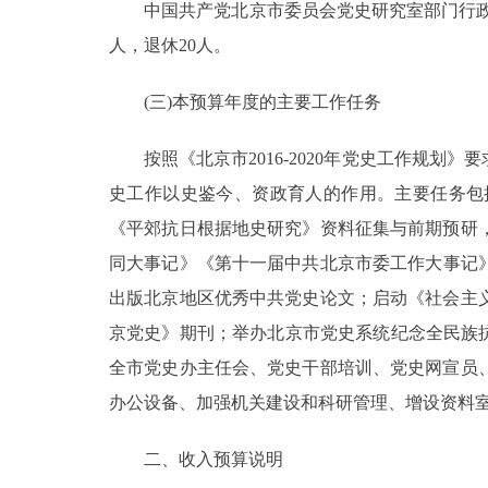
中国共产党北京市委员会党史研究室部门行政编制4
走进北京
人，退休20人。
北京概况
(三)本预算年度的主要工作任务
按照《北京市2016-2020年党史工作规划
绿色北京
史工作以史鉴今、资政育人的作用。主要任务包
多语种
《平郊抗日根据地史研究》资料征集与前期预研
同大事记》《第十一届中共北京市委工作大事记》
ENGLISH
出版北京地区优秀中共党史论文；启动《社会主
京党史》期刊；举办北京市党史系统纪念全民族抗
DEUTSCH
全市党史办主任会、党史干部培训、党史网宣员
ESPAÑOL
办公设备、加强机关建设和科研管理、增设资料室
二、收入预算说明
ITALIANO