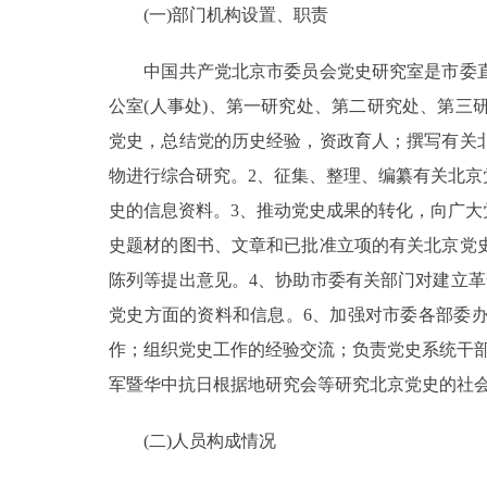
(一)部门机构设置、职责
决策公开
中国共产党北京市委员会党史研究室是市委直
公室(人事处)、第一研究处、第二研究处、第三
政务服务
党史，总结党的历史经验，资政育人；撰写有关
个人服务
物进行综合研究。2、征集、整理、编纂有关北
史的信息资料。3、推动党史成果的转化，向广
便民服务
史题材的图书、文章和已批准立项的有关北京党
陈列等提出意见。4、协助市委有关部门对建立
中介服务
党史方面的资料和信息。6、加强对市委各部委
作；组织党史工作的经验交流；负责党史系统干
政民互动
军暨华中抗日根据地研究会等研究北京党史的社
12345网上接诉即办
(二)人员构成情况
参与调查