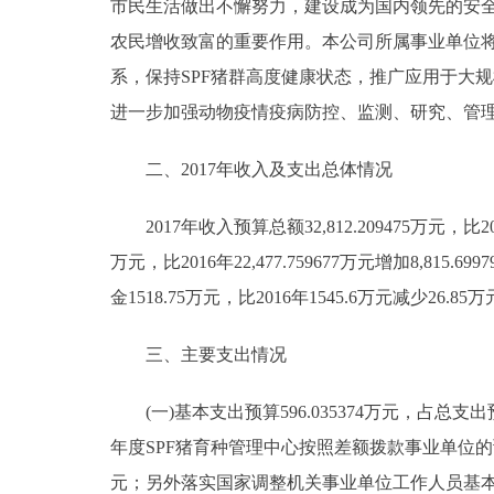
市民生活做出不懈努力，建设成为国内领先的安
走进北京
农民增收致富的重要作用。本公司所属事业单位将继
系，保持SPF猪群高度健康状态，推广应用于大
北京概况
进一步加强动物疫情疫病防控、监测、研究、管
绿色北京
二、2017年收入及支出总体情况
多语种
2017年收入预算总额32,812.209475万元，比2016年
万元，比2016年22,477.759677万元增加8,8
ENGLISH
金1518.75万元，比2016年1545.6万元减少26.85
DEUTSCH
三、主要支出情况
ESPAÑOL
(一)基本支出预算596.035374万元，占总支出预算1
年度SPF猪育种管理中心按照差额拨款事业单位的
ITALIANO
元；另外落实国家调整机关事业单位工作人员基本