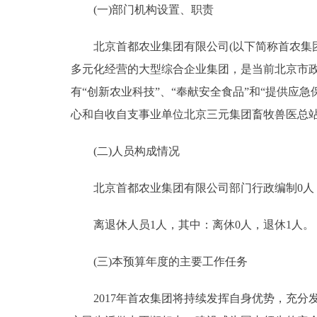
(一)部门机构设置、职责
决策公开
北京首都农业集团有限公司(以下简称首农集团
多元化经营的大型综合企业集团，是当前北京市
政务服务
有“创新农业科技”、“奉献安全食品”和“提供应
个人服务
心和自收自支事业单位北京三元集团畜牧兽医总
(二)人员构成情况
便民服务
北京首都农业集团有限公司部门行政编制0人，实
中介服务
离退休人员1人，其中：离休0人，退休1人。
政民互动
(三)本预算年度的主要工作任务
12345网上接诉即办
2017年首农集团将持续发挥自身优势，充分发
参与调查