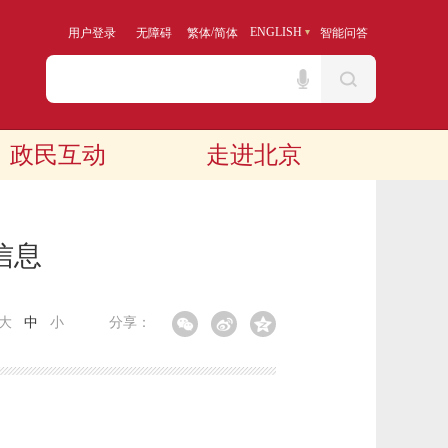
/
ENGLISH
用户登录
无障碍
繁体
简体
智能问答
政民互动
走进北京
信息
大
中
小
分享：