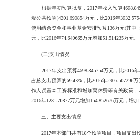
根据年初预算批复，2017年收入预算4698.845754
走进北京
般公共预算)4301.690854万元，比2016年3932
北京概况
使用结余资金和事业基金安排预算136万元(其中：事业
元，比2016年74.640665万元增加51.514235万元。
绿色北京
(二)支出情况
多语种
2017年支出预算4698.845754万元，比2016年4
ENGLISH
占总支出预算的69.43%，比2016年2905.507
作人员基本工资标准和增加离休费等有关政策，2017
DEUTSCH
2016年1281.70877万元增加154.85267
ESPAÑOL
三、主要支出情况
2017年本部门共有18个预算项目，项目支出预算
ITALIANO