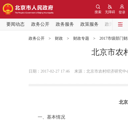
搜索
无障碍
登录
要闻动态
政务公开
政务服务
政策服务
政民互动
要闻动态
政务公开
>
财政
>
财政专题
>
2017市级部门
党中央精神
北京市农村
北京要闻
日期：2017-02-27 17:46
来源：北京市农村经济研究中
各区热点
政务公开
北京
市领导
一、基本情况
政策兑现