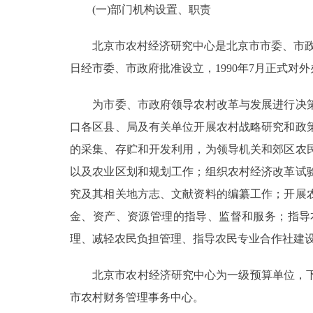
(一)部门机构设置、职责
决策公开
北京市农村经济研究中心是北京市市委、市政府领
日经市委、市政府批准设立，1990年7月正式对
政务服务
为市委、市政府领导农村改革与发展进行决策
个人服务
口各区县、局及有关单位开展农村战略研究和政
的采集、存贮和开发利用，为领导机关和郊区农
便民服务
以及农业区划和规划工作；组织农村经济改革试
中介服务
究及其相关地方志、文献资料的编纂工作；开展
金、资产、资源管理的指导、监督和服务；指导
政民互动
理、减轻农民负担管理、指导农民专业合作社建
12345网上接诉即办
北京市农村经济研究中心为一级预算单位，下属
市农村财务管理事务中心。
参与调查