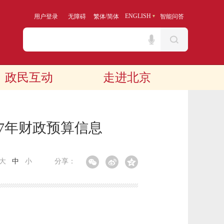
/
ENGLISH
用户登录
无障碍
繁体
简体
智能问答
政民互动
走进北京
17年财政预算信息
大
中
小
分享：