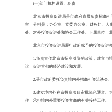
(一)部门机构设置、职责
决策公开
北京市投资促进局是市政府直属负责招商引资
室，分别是：办公室、党委办公室、财务处、人
政务服务
处、对外投资促进处和协会工作处。下属单位：
个人服务
北京市投资促进局履行政府赋予的投资促进领
便民服务
1.负责宣传北京市招商引资的政策，建立与境
议，促进首都的经济建设和发展。
中介服务
2.受市政府委托负责境内外招商引资洽谈会、
政民互动
3.建立境内外在京投资项目审批绿色通道。为
12345网上接诉即办
作，承担境内外重要投资客商的有关接待工作。
参与调查