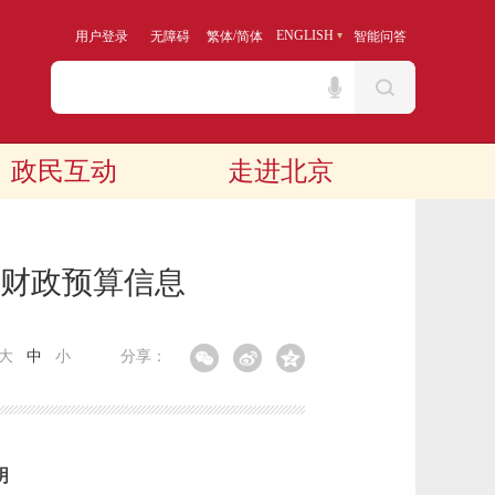
/
ENGLISH
用户登录
无障碍
繁体
简体
智能问答
政民互动
走进北京
年财政预算信息
大
中
小
分享：
明